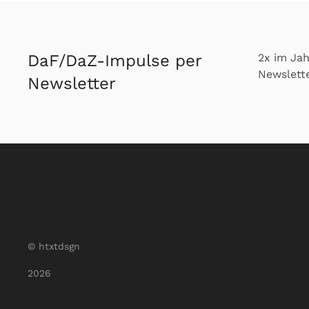
DaF/DaZ-Impulse per
2x im Ja
Newslette
Newsletter
© htxtdsgn
2026