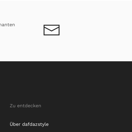
nanten
Zu entdecken
Über dafdazstyle